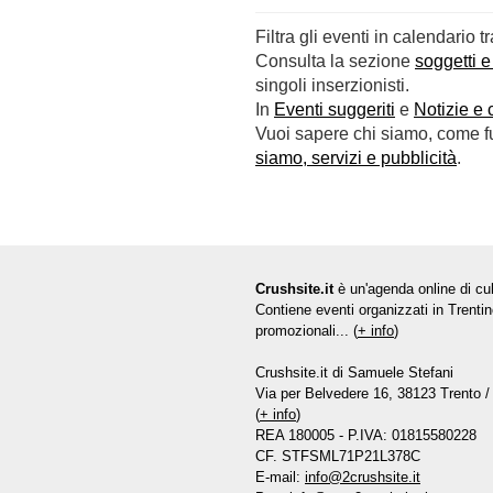
Filtra gli eventi in calendario t
Consulta la sezione
soggetti e
singoli inserzionisti.
In
Eventi suggeriti
e
Notizie e 
Vuoi sapere chi siamo, come fun
siamo, servizi e pubblicità
.
Crushsite.it
è un'agenda online di cul
Contiene eventi organizzati in Trentin
promozionali... (
+ info
)
Crushsite.it di Samuele Stefani
Via per Belvedere 16, 38123 Trento / 
(
+ info
)
REA 180005 - P.IVA: 01815580228
CF. STFSML71P21L378C
E-mail:
info@2crushsite.it