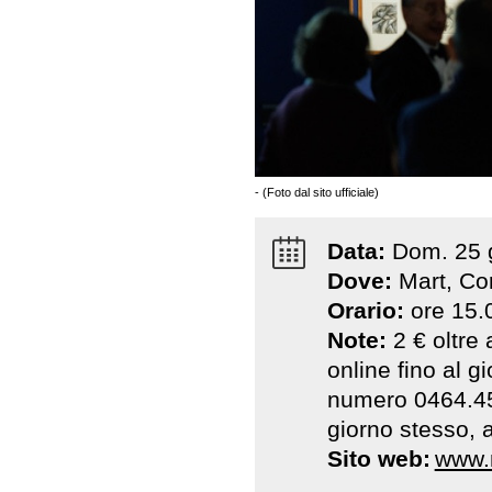
- (Foto dal sito ufficiale)
Data:
Dom
.
25
Dove:
Mart, Cor
Orario:
ore 15.
Note:
2 € oltre 
online fino al 
numero 0464.4542
giorno stesso, a
Sito web:
www.m