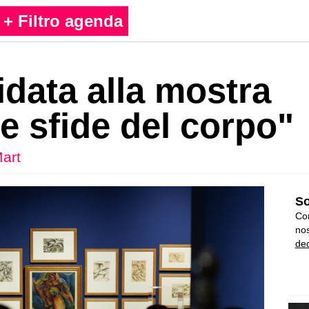
+ Filtro agenda
idata alla mostra
e sfide del corpo"
art
So
Con
nos
ded