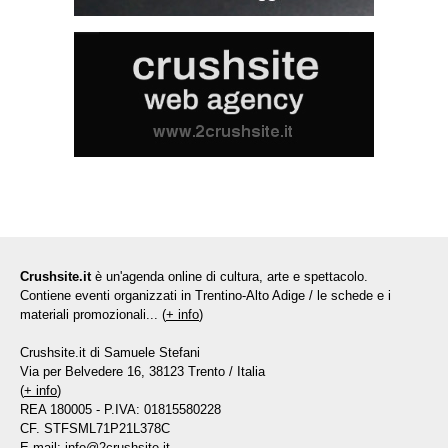
Crushsite.it
è un'agenda online di cultura, arte e spettacolo.
Contiene eventi organizzati in Trentino-Alto Adige / le schede e i
materiali promozionali... (
+ info
)
Crushsite.it di Samuele Stefani
Via per Belvedere 16, 38123 Trento / Italia
(
+ info
)
REA 180005 - P.IVA: 01815580228
CF. STFSML71P21L378C
E-mail:
info@2crushsite.it