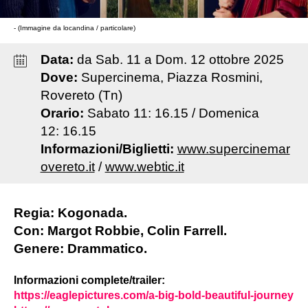
- (Immagine da locandina / particolare)
Data:
da
Sab
.
11
a
Dom
.
12
ottobre
2025
Dove:
Supercinema, Piazza Rosmini,
Rovereto (Tn)
Orario:
Sabato 11: 16.15 / Domenica
12: 16.15
Informazioni/Biglietti:
www.supercinemar
overeto.it
/
www.webtic.it
Regia: Kogonada.
Con: Margot Robbie, Colin Farrell.
Genere: Drammatico.
Informazioni complete/trailer:
https://eaglepictures.com/a-big-bold-beautiful-journey