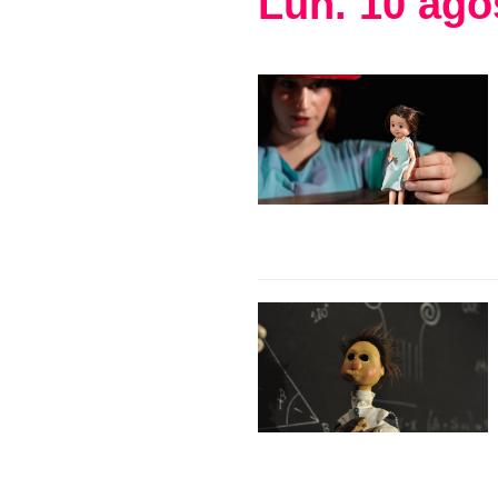
Lun
.
10
ago