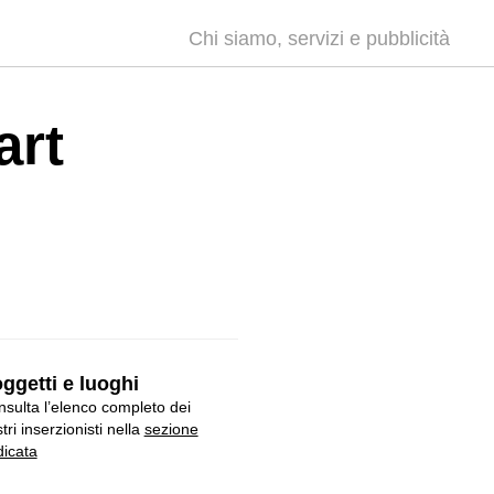
Chi siamo, servizi e pubblicità
art
ggetti e luoghi
sulta l’elenco completo dei
tri inserzionisti nella
sezione
icata