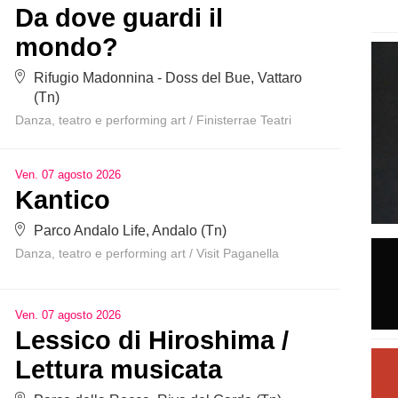
Da dove guardi il
mondo?
Rifugio Madonnina - Doss del Bue, Vattaro
(Tn)
Danza, teatro e performing art
/
Finisterrae Teatri
Ven
.
07
agosto
2026
Kantico
Parco Andalo Life, Andalo (Tn)
Danza, teatro e performing art
/
Visit Paganella
Ven
.
07
agosto
2026
Lessico di Hiroshima /
Lettura musicata