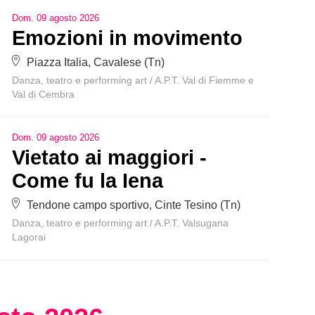
Dom
.
09
agosto
2026
Emozioni in movimento
Piazza Italia, Cavalese (Tn)
Danza, teatro e performing art
/
A.P.T. Val di Fiemme e
Val di Cembra
Dom
.
09
agosto
2026
Vietato ai maggiori -
Come fu la Iena
Tendone campo sportivo, Cinte Tesino (Tn)
Danza, teatro e performing art
/
A.P.T. Valsugana
Lagorai