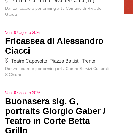
Parco della Rocca, Riva del Garda (Tn)
Danza, teatro e performing art
/
Comune di Riva del
Garda
Ven
.
07
agosto
2026
Fricassea di Alessandro
Ciacci
Teatro Capovolto, Piazza Battisti, Trento
Danza, teatro e performing art
/
Centro Servizi Culturali
S.Chiara
Ven
.
07
agosto
2026
Buonasera sig. G,
portraits Giorgio Gaber /
Teatro in Corte Betta
Grillo