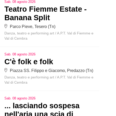
Sab
.
08
agosto
2026
Teatro Fiemme Estate -
Banana Split
Parco Pieve, Tesero (Tn)
Danza, teatro e performing art
/
A.P.T. Val di Fiemme e
Val di Cembra
Sab
.
08
agosto
2026
C'è folk e folk
Piazza SS. Filippo e Giacomo, Predazzo (Tn)
Danza, teatro e performing art
/
A.P.T. Val di Fiemme e
Val di Cembra
Sab
.
08
agosto
2026
... lasciando sospesa
nell'aria una scia di