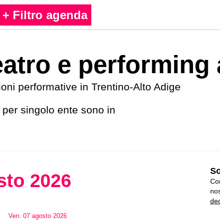
+ Filtro agenda
eatro e performing 
zioni performative in Trentino-Alto Adige
tà per singolo ente sono in
So
sto
2026
Con
nos
ded
Ven
.
07
agosto
2026