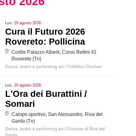
sto
2026
Lun
.
10
agosto
2026
Cura il Futuro 2026
Rovereto: Pollicina
Cortile Palazzo Alberti, Corso Bettini 41
Rovereto (Tn)
Danza, teatro e performing art
/
Collettivo Clochart
Lun
.
10
agosto
2026
L'Ora dei Burattini /
Somari
Campo sportivo, San Alessandro, Riva del
Garda (Tn)
Danza, teatro e performing art
/
Comune di Riva del
Garda