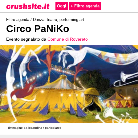
Oggi
+ Filtro agenda
Filtro agenda /
Danza, teatro, performing art
Circo PaNiKo
Evento segnalato da
Comune di Rovereto
- (Immagine da locandina / particolare)