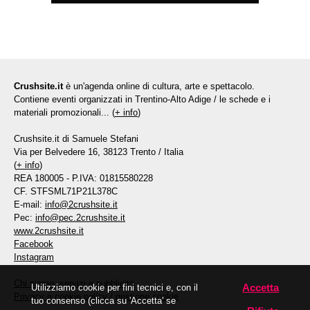
Crushsite.it
è un'agenda online di cultura, arte e spettacolo.
Contiene eventi organizzati in Trentino-Alto Adige / le schede e i
materiali promozionali... (
+ info
)
Crushsite.it di Samuele Stefani
Via per Belvedere 16, 38123 Trento / Italia
(
+ info
)
REA 180005 - P.IVA: 01815580228
CF. STFSML71P21L378C
E-mail:
info@2crushsite.it
Pec:
info@pec.2crushsite.it
www.2crushsite.it
Facebook
Instagram
Chi siamo, servizi e pubblicità
Accetta
Utilizziamo cookie per fini tecnici e, con il
Privacy e cookie policy
/
gestione cookie
tuo consenso (clicca su 'Accetta' se