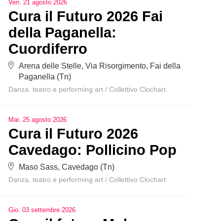
Ven
.
21
agosto
2026
Cura il Futuro 2026 Fai
della Paganella:
Cuordiferro
Arena delle Stelle, Via Risorgimento, Fai della
Paganella (Tn)
Danza, teatro e performing art
/
Collettivo Clochart
Mar
.
25
agosto
2026
Cura il Futuro 2026
Cavedago: Pollicino Pop
Maso Sass, Cavedago (Tn)
Danza, teatro e performing art
/
Collettivo Clochart
Gio
.
03
settembre
2026