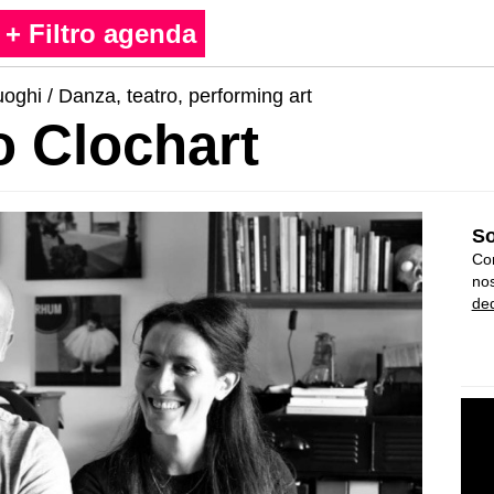
+ Filtro agenda
uoghi
/
Danza, teatro, performing art
o Clochart
So
Con
nos
ded