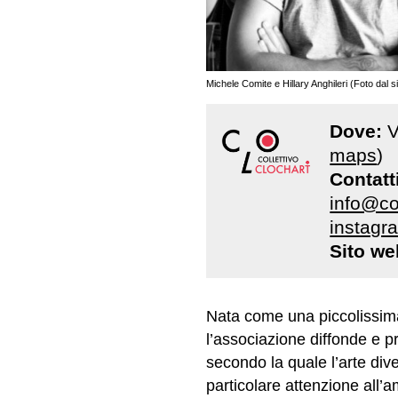
Michele Comite e Hillary Anghileri (Foto dal sit
Dove:
V
maps
)
Contatt
info@col
instagr
Sito we
Nata come una piccolissima 
l’associazione diffonde e p
secondo la quale l’arte dive
particolare attenzione all’