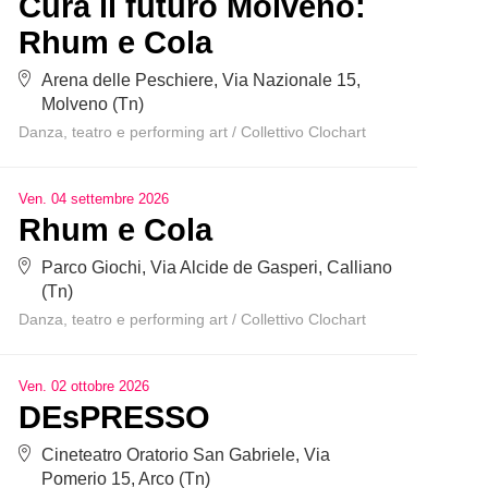
Cura il futuro Molveno:
Rhum e Cola
Arena delle Peschiere, Via Nazionale 15,
Molveno (Tn)
Danza, teatro e performing art
/
Collettivo Clochart
Ven
.
04
settembre
2026
Rhum e Cola
Parco Giochi, Via Alcide de Gasperi, Calliano
(Tn)
Danza, teatro e performing art
/
Collettivo Clochart
Ven
.
02
ottobre
2026
DEsPRESSO
Cineteatro Oratorio San Gabriele, Via
Pomerio 15, Arco (Tn)