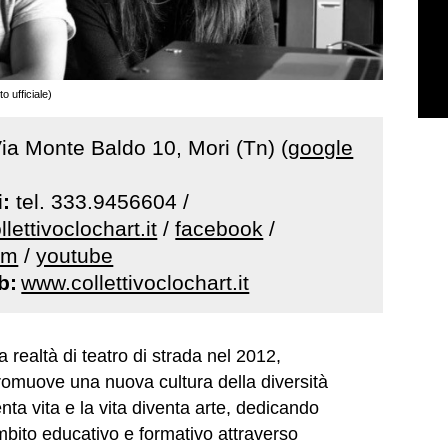
o ufficiale)
ia Monte Baldo 10, Mori (Tn) (
google
i:
tel. 333.9456604 /
lettivoclochart.it
/
facebook
/
am
/
youtube
b:
www.collettivoclochart.it
realtà di teatro di strada nel 2012,
romuove una nuova cultura della diversità
nta vita e la vita diventa arte, dedicando
ambito educativo e formativo attraverso