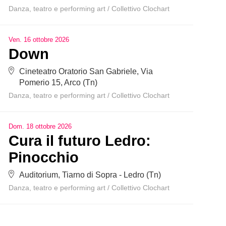
Danza, teatro e performing art
/
Collettivo Clochart
Ven
.
16
ottobre
2026
Down
Cineteatro Oratorio San Gabriele, Via
Pomerio 15, Arco (Tn)
Danza, teatro e performing art
/
Collettivo Clochart
Dom
.
18
ottobre
2026
Cura il futuro Ledro:
Pinocchio
Auditorium, Tiarno di Sopra - Ledro (Tn)
Danza, teatro e performing art
/
Collettivo Clochart