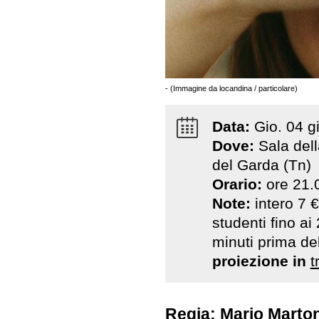
- (Immagine da locandina / particolare)
Data:
Gio
.
04
g
Dove:
Sala del
del Garda (Tn)
Orario:
ore 21.
Note:
intero 7 €
studenti fino ai 
minuti prima de
proiezione in
t
Regia: Mario Marto