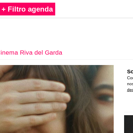
+ Filtro agenda
inema Riva del Garda
So
Con
nos
ded