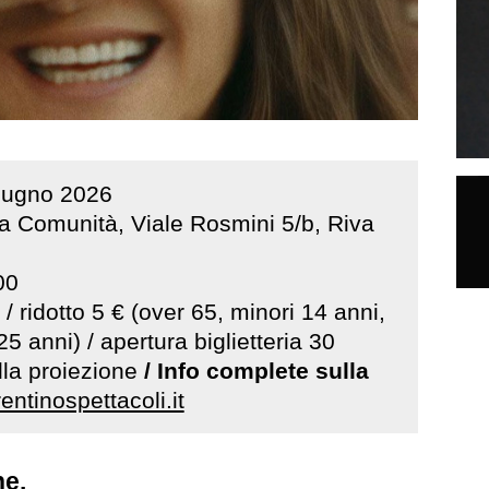
iugno
2026
la Comunità, Viale Rosmini 5/b, Riva
00
 / ridotto 5 € (over 65, minori 14 anni,
25 anni) / apertura biglietteria 30
lla proiezione
/
Info complete sulla
rentinospettacoli.it
ne.