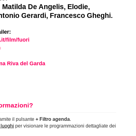
 Matilda De Angelis, Elodie,
ntonio Gerardi, Francesco Gheghi.
iler:
it/film/fuori
m
a Riva del Garda
nformazioni?
ramite il pulsante
+ Filtro agenda
.
 luoghi
per visionare le programmazioni dettagliate dei