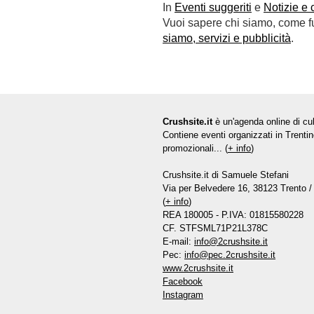
In
Eventi suggeriti
e
Notizie e 
Vuoi sapere chi siamo, come fun
siamo, servizi e pubblicità
.
Crushsite.it
è un'agenda online di cul
Contiene eventi organizzati in Trentin
promozionali... (
+ info
)
Crushsite.it di Samuele Stefani
Via per Belvedere 16, 38123 Trento / 
(
+ info
)
REA 180005 - P.IVA: 01815580228
CF. STFSML71P21L378C
E-mail:
info@2crushsite.it
Pec:
info@pec.2crushsite.it
www.2crushsite.it
Facebook
Instagram