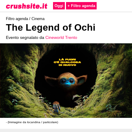
Oggi
+ Filtro agenda
Filtro agenda /
Cinema
The Legend of Ochi
Evento segnalato da
Cineworld Trento
- (Immagine da locandina / particolare)