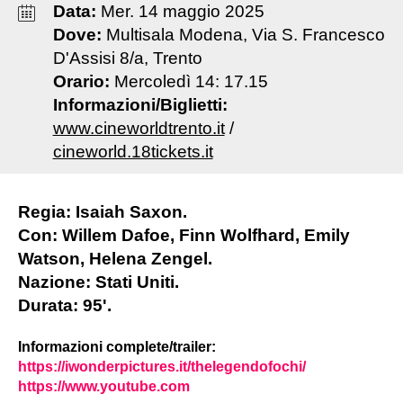
Data:
Mer
.
14
maggio
2025
Dove:
Multisala Modena, Via S. Francesco
D'Assisi 8/a, Trento
Orario:
Mercoledì 14: 17.15
Informazioni/Biglietti:
www.cineworldtrento.it
/
cineworld.18tickets.it
Regia: Isaiah Saxon.
Con: Willem Dafoe, Finn Wolfhard, Emily
Watson, Helena Zengel.
Nazione: Stati Uniti.
Durata: 95'.
Informazioni complete/trailer:
https://iwonderpictures.it/thelegendofochi/
https://www.youtube.com