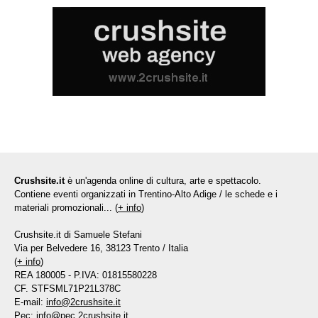
Crushsite.it
è un'agenda online di cultura, arte e spettacolo.
Contiene eventi organizzati in Trentino-Alto Adige / le schede e i
materiali promozionali... (
+ info
)
Crushsite.it di Samuele Stefani
Via per Belvedere 16, 38123 Trento / Italia
(
+ info
)
REA 180005 - P.IVA: 01815580228
CF. STFSML71P21L378C
E-mail:
info@2crushsite.it
Pec:
info@pec.2crushsite.it