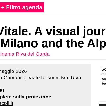
+ Filtro agenda
itale. A visual jou
Milano and the Al
inema Riva del Garda
So
maggio
2026
Con
la Comunità, Viale Rosmini 5/b, Riva
nos
ded
00
plete sulla proiezione
coli.it