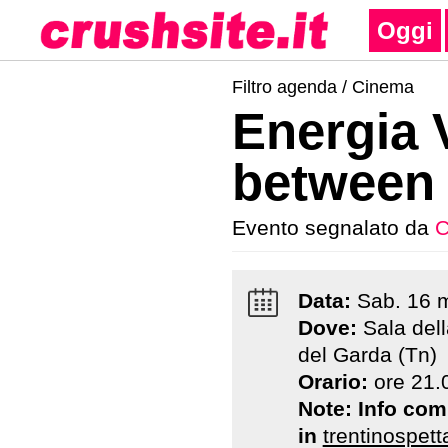
Oggi
Filtro agenda /
Cinema
Energia V
between 
Evento segnalato da
C
Data:
Sab
.
16
Dove:
Sala del
del Garda (Tn)
Orario:
ore 21.
Note:
Info com
in
trentinospetta