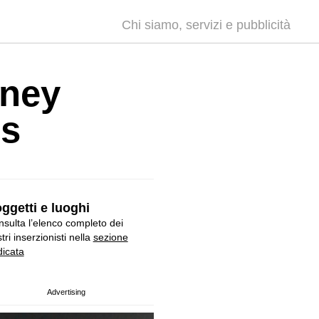
Chi siamo, servizi e pubblicità
rney
ps
ggetti e luoghi
sulta l’elenco completo dei
tri inserzionisti nella
sezione
icata
Advertising