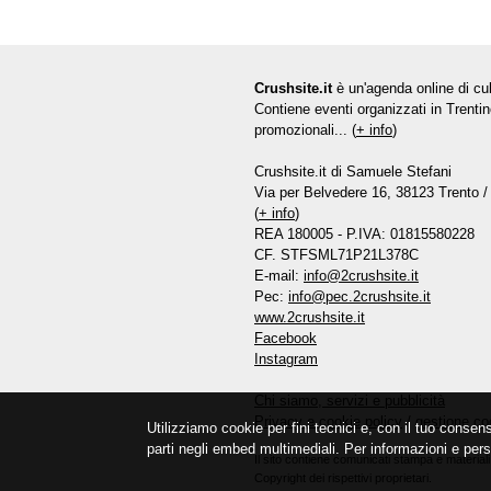
Crushsite.it
è un'agenda online di cul
Contiene eventi organizzati in Trentin
promozionali... (
+ info
)
Crushsite.it di Samuele Stefani
Via per Belvedere 16, 38123 Trento / 
(
+ info
)
REA 180005 - P.IVA: 01815580228
CF. STFSML71P21L378C
E-mail:
info@2crushsite.it
Pec:
info@pec.2crushsite.it
www.2crushsite.it
Facebook
Instagram
Chi siamo, servizi e pubblicità
Privacy e cookie policy
/
gestione co
Utilizziamo cookie per fini tecnici e, con il tuo consen
parti negli embed multimediali. Per informazioni e pers
Il sito contiene comunicati stampa e materiali 
Copyright dei rispettivi proprietari.