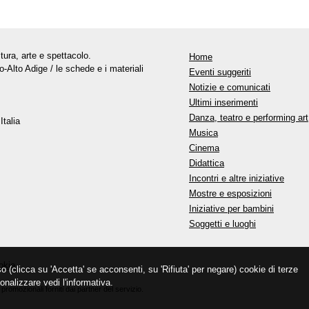
tura, arte e spettacolo.
Home
o-Alto Adige / le schede e i materiali
Eventi suggeriti
Notizie e comunicati
Ultimi inserimenti
Danza, teatro e performing art
Italia
Musica
Cinema
Didattica
Incontri e altre iniziative
Mostre e esposizioni
Iniziative per bambini
Soggetti e luoghi
okie
so (clicca su 'Accetta' se acconsenti, su 'Rifiuta' per negare) cookie di terze
onalizzare vedi l'informativa.
promozionali forniti dai partner del servizio.