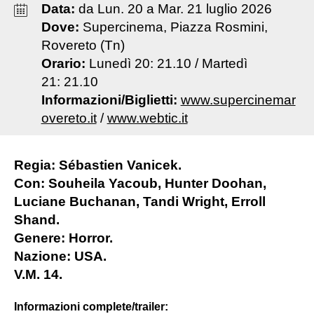
Data:
da
Lun
.
20
a
Mar
.
21
luglio
2026
Dove:
Supercinema, Piazza Rosmini,
Rovereto (Tn)
Orario:
Lunedì 20: 21.10 / Martedì
21: 21.10
Informazioni/Biglietti:
www.supercinemar
overeto.it
/
www.webtic.it
Regia: Sébastien Vanicek.
Con: Souheila Yacoub, Hunter Doohan,
Luciane Buchanan, Tandi Wright, Erroll
Shand.
Genere: Horror.
Nazione: USA.
V.M. 14.
Informazioni complete/trailer: