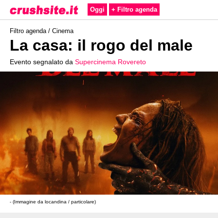
Oggi
+ Filtro agenda
Filtro agenda /
Cinema
La casa: il rogo del male
Evento segnalato da
Supercinema Rovereto
- (Immagine da locandina / particolare)