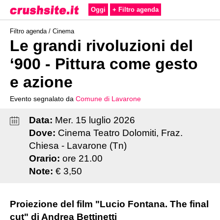
Oggi
+ Filtro agenda
Filtro agenda /
Cinema
Le grandi rivoluzioni del
‘900 - Pittura come gesto
e azione
Evento segnalato da
Comune di Lavarone
Data:
Mer
.
15
luglio
2026
Dove:
Cinema Teatro Dolomiti, Fraz.
Chiesa - Lavarone (Tn)
Orario:
ore 21.00
Note:
€ 3,50
Proiezione del film "Lucio Fontana. The final
cut" di Andrea Bettinetti