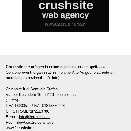
Crushsite.it
è un'agenda online di cultura, arte e spettacolo.
Contiene eventi organizzati in Trentino-Alto Adige / le schede e i
materiali promozionali... (
+ info
)
Crushsite.it di Samuele Stefani
Via per Belvedere 16, 38123 Trento / Italia
(
+ info
)
REA 180005 - P.IVA: 01815580228
CF. STFSML71P21L378C
E-mail:
info@2crushsite.it
Pec:
info@pec.2crushsite.it
www.2crushsite.it