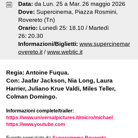
Data:
da
Lun
.
25
a
Mar
.
26
maggio
2026
Dove:
Supercinema, Piazza Rosmini,
Rovereto (Tn)
Orario:
Lunedì 25: 18.10 / Martedì
26: 20.30
Informazioni/Biglietti:
www.supercinemar
overeto.it
/
www.webtic.it
Regia: Antoine Fuqua.
Con: Jaafar Jackson, Nia Long, Laura
Harrier, Juliano Krue Valdi, Miles Teller,
Colman Domingo.
Informazioni complete/trailer:
https://www.universalpictures.it/micro/michael
https://www.youtube.com
Evento segnalato da
Supercinema Rovereto