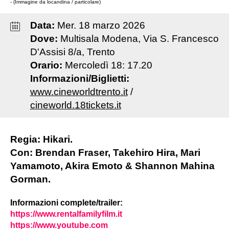
- (Immagine da locandina / particolare)
Data:
Mer
.
18
marzo
2026
Dove:
Multisala Modena, Via S. Francesco
D'Assisi 8/a, Trento
Orario:
Mercoledì 18: 17.20
Informazioni/Biglietti:
www.cineworldtrento.it
/
cineworld.18tickets.it
Regia: Hikari.
Con: Brendan Fraser, Takehiro Hira, Mari
Yamamoto, Akira Emoto & Shannon Mahina
Gorman.
Informazioni complete/trailer:
https://www.rentalfamilyfilm.it
https://www.youtube.com