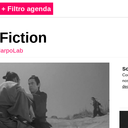
+ Filtro agenda
Fiction
arpoLab
So
Con
nos
ded