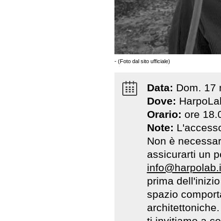
- (Foto dal sito ufficiale)
Data:
Dom
.
17
Dove:
HarpoLab
Orario:
ore 18.
Note:
L'accesso
Non è necessari
assicurarti un p
info@harpolab.i
prima dell'inizio
spazio comporta
architettoniche.
ti invitiamo a co