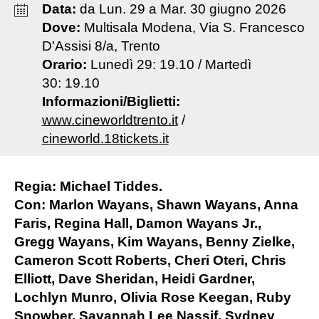
Data:
da
Lun
.
29
a
Mar
.
30
giugno
2026
Dove:
Multisala Modena, Via S. Francesco
D'Assisi 8/a, Trento
Orario:
Lunedì 29: 19.10 / Martedì
30: 19.10
Informazioni/Biglietti:
www.cineworldtrento.it
/
cineworld.18tickets.it
Regia: Michael Tiddes.
Con: Marlon Wayans, Shawn Wayans, Anna
Faris, Regina Hall, Damon Wayans Jr.,
Gregg Wayans, Kim Wayans, Benny Zielke,
Cameron Scott Roberts, Cheri Oteri, Chris
Elliott, Dave Sheridan, Heidi Gardner,
Lochlyn Munro, Olivia Rose Keegan, Ruby
Snowber, Savannah Lee Nassif, Sydney