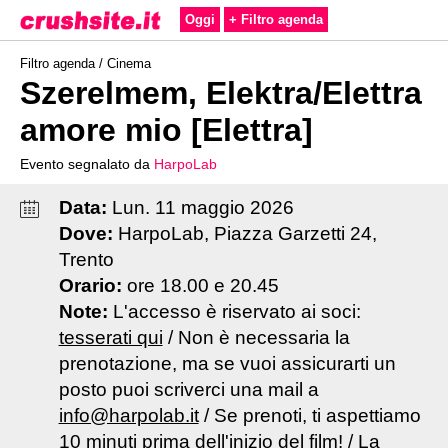
Oggi
+ Filtro agenda
Filtro agenda /
Cinema
Szerelmem, Elektra/Elettra
amore mio [Elettra]
Evento segnalato da
HarpoLab
Data:
Lun
.
11
maggio
2026
Dove:
HarpoLab, Piazza Garzetti 24,
Trento
Orario:
ore 18.00 e 20.45
Note:
L'accesso è riservato ai soci:
tesserati qui
/ Non è necessaria la
prenotazione, ma se vuoi assicurarti un
posto puoi scriverci una mail a
info@harpolab.it
/ Se prenoti, ti aspettiamo
10 minuti prima dell'inizio del film! / La