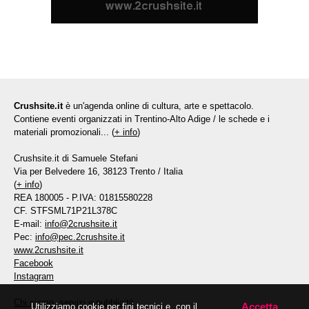
Crushsite.it
è un'agenda online di cultura, arte e spettacolo.
Contiene eventi organizzati in Trentino-Alto Adige / le schede e i
materiali promozionali... (
+ info
)
Crushsite.it di Samuele Stefani
Via per Belvedere 16, 38123 Trento / Italia
(
+ info
)
REA 180005 - P.IVA: 01815580228
CF. STFSML71P21L378C
E-mail:
info@2crushsite.it
Pec:
info@pec.2crushsite.it
www.2crushsite.it
Facebook
Instagram
Chi siamo, servizi e pubblicità
Accetta
Utilizziamo cookie per fini tecnici e, con il