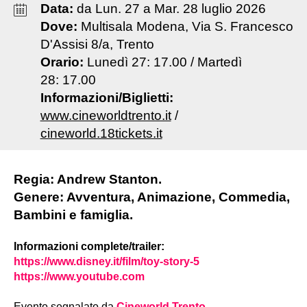
Data:
da
Lun
.
27
a
Mar
.
28
luglio
2026
Dove:
Multisala Modena, Via S. Francesco
D'Assisi 8/a, Trento
Orario:
Lunedì 27: 17.00 / Martedì
28: 17.00
Informazioni/Biglietti:
www.cineworldtrento.it
/
cineworld.18tickets.it
Regia: Andrew Stanton.
Genere: Avventura, Animazione, Commedia,
Bambini e famiglia.
Informazioni complete/trailer:
https://www.disney.it/film/toy-story-5
https://www.youtube.com
Evento segnalato da
Cineworld Trento