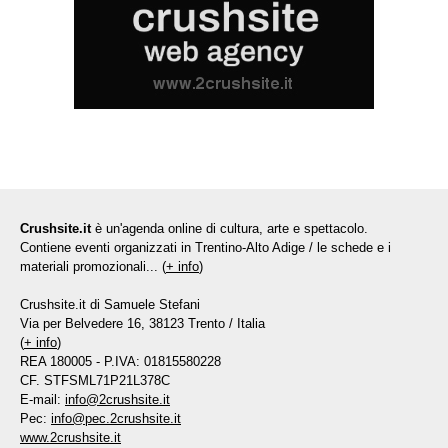
Crushsite.it
è un'agenda online di cultura, arte e spettacolo.
Contiene eventi organizzati in Trentino-Alto Adige / le schede e i
materiali promozionali... (
+ info
)
Crushsite.it di Samuele Stefani
Via per Belvedere 16, 38123 Trento / Italia
(
+ info
)
REA 180005 - P.IVA: 01815580228
CF. STFSML71P21L378C
E-mail:
info@2crushsite.it
Pec:
info@pec.2crushsite.it
www.2crushsite.it