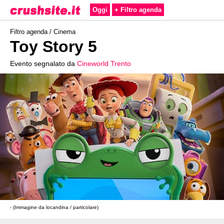
Oggi
+ Filtro agenda
Filtro agenda /
Cinema
Toy Story 5
Evento segnalato da
Cineworld Trento
- (Immagine da locandina / particolare)