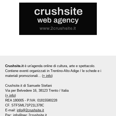
Crushsite.it
è un'agenda online di cultura, arte e spettacolo.
Contiene eventi organizzati in Trentino-Alto Adige / le schede e i
materiali promozionali... (
+ info
)
Crushsite.it di Samuele Stefani
Via per Belvedere 16, 38123 Trento / Italia
(
+ info
)
REA 180005 - P.IVA: 01815580228
CF. STFSML71P21L378C
E-mail:
info@2crushsite.it
Pec:
info@pec.2crushsite.it