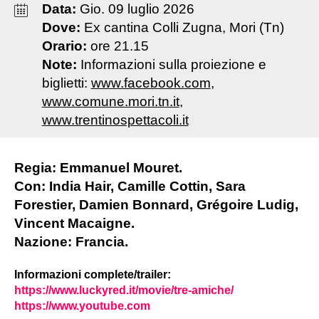
Data:
Gio
.
09
luglio
2026
Dove:
Ex cantina Colli Zugna, Mori (Tn)
Orario:
ore 21.15
Note:
Informazioni sulla proiezione e
biglietti:
www.facebook.com
,
www.comune.mori.tn.it
,
www.trentinospettacoli.it
Regia: Emmanuel Mouret.
Con: India Hair, Camille Cottin, Sara
Forestier, Damien Bonnard, Grégoire Ludig,
Vincent Macaigne.
Nazione: Francia.
Informazioni complete/trailer:
https://www.luckyred.it/movie/tre-amiche/
https://www.youtube.com