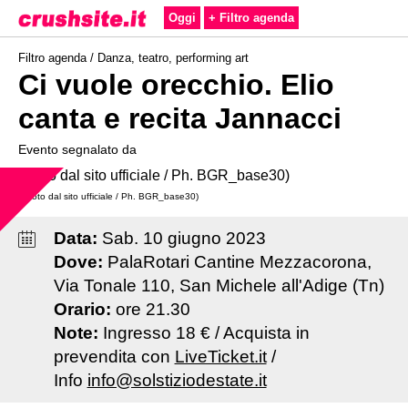
Oggi
+ Filtro agenda
Filtro agenda /
Danza, teatro, performing art
Ci vuole orecchio. Elio
canta e recita Jannacci
Evento segnalato da
- (Foto dal sito ufficiale / Ph. BGR_base30)
Data:
Sab
.
10
giugno
2023
Dove:
PalaRotari Cantine Mezzacorona,
Via Tonale 110, San Michele all'Adige (Tn)
Orario:
ore 21.30
Note:
Ingresso 18 € / Acquista in
prevendita con
LiveTicket.it
/
Info
info@solstiziodestate.it