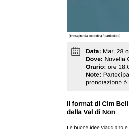
- (Immagine da locandina / particolare)
Data:
Mar
.
28
o
Dove:
Novella 
Orario:
ore 18.
Note:
Partecipaz
prenotazione è 
Il format di Clm Be
della Val di Non
Le buone idee viaggiano e