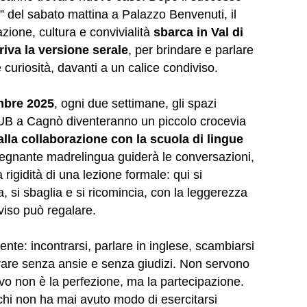
” del sabato mattina a Palazzo Benvenuti, il
ione, cultura e convivialità
sbarca in Val di
iva la versione serale
, per brindare e parlare
 curiosità, davanti a un calice condiviso.
embre 2025
, ogni due settimane, gli spazi
HUB a Cagnò diventeranno un piccolo crocevia
alla collaborazione con la scuola di lingue
segnante madrelingua guiderà le conversazioni,
rigidità di una lezione formale: qui si
va, si sbaglia e si ricomincia, con la leggerezza
viso può regalare.
ente: incontrarsi, parlare in inglese, scambiarsi
rare senza ansie e senza giudizi. Non servono
tivo non è la perfezione, ma la partecipazione.
 a chi non ha mai avuto modo di esercitarsi