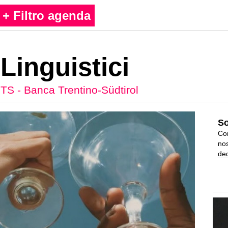
+ Filtro agenda
 Linguistici
TS - Banca Trentino-Südtirol
So
Con
nos
ded