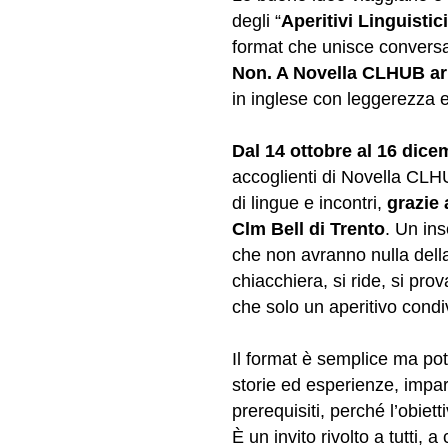
degli “
Aperitivi Linguistici
format che unisce conversaz
Non. A Novella CLHUB arr
in inglese con leggerezza e
Dal 14 ottobre al 16 dic
accoglienti di Novella CL
di lingue e incontri,
grazie 
Clm Bell di Trento
. Un in
che non avranno nulla della 
chiacchiera, si ride, si pro
che solo un aperitivo condi
Il format è semplice ma pot
storie ed esperienze, impa
prerequisiti, perché l’obiet
È un invito rivolto a tutti,