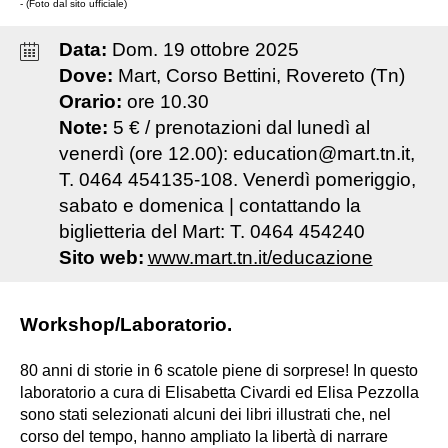
- (Foto dal sito ufficiale)
Data:
Dom
.
19
ottobre
2025
Dove:
Mart, Corso Bettini, Rovereto (Tn)
Orario:
ore 10.30
Note:
5 € / prenotazioni dal lunedì al
venerdì (ore 12.00): education@mart.tn.it,
T. 0464 454135-108. Venerdì pomeriggio,
sabato e domenica | contattando la
biglietteria del Mart: T. 0464 454240
Sito web:
www.mart.tn.it/educazione
Workshop/Laboratorio.
80 anni di storie in 6 scatole piene di sorprese! In questo
laboratorio a cura di Elisabetta Civardi ed Elisa Pezzolla
sono stati selezionati alcuni dei libri illustrati che, nel
corso del tempo, hanno ampliato la libertà di narrare