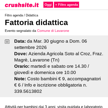
Oggi
+ Filtro agenda
Filtro agenda /
Didattica
Fattoria didattica
Evento segnalato da
Comune di Lavarone
Data:
da
Mar
.
30
giugno
a
Dom
.
06
settembre
2026
Dove:
Azienda Agricola Soto al Croz, Fraz.
Magrè, Lavarone (Tn)
Orario:
martedì e sabato ore 14.30 /
giovedì e domenica ore 10.00
Note:
Costo bambini € 9, accompagnatori
€ 6 / Info e iscrizione obbligatoria n.
339.5613802
Attività per bambini dai 3 anni, visita guidata e laboratorio