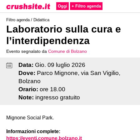
Oggi
+ Filtro agenda
Filtro agenda /
Didattica
Laboratorio sulla cura e
l’interdipendenza
Evento segnalato da
Comune di Bolzano
Data:
Gio
.
09
luglio
2026
Dove:
Parco Mignone, via San Vigilio,
Bolzano
Orario:
ore 18.00
Note:
ingresso gratuito
Mignone Social Park.
Informazioni complete:
https://eventi.comune.bolzano.it