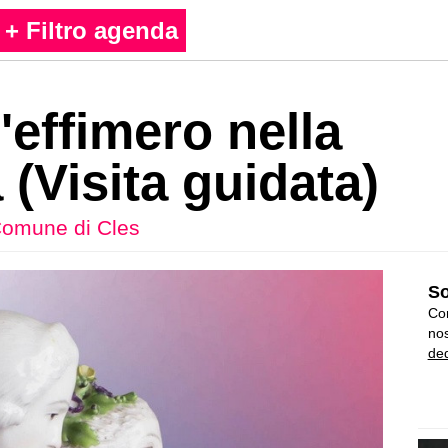
+ Filtro agenda
l'effimero nella
(Visita guidata)
omune di Cles
So
Con
nos
ded