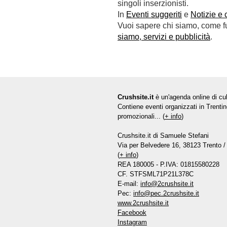
singoli inserzionisti.
In
Eventi suggeriti
e
Notizie e 
Vuoi sapere chi siamo, come fun
siamo, servizi e pubblicità
.
Crushsite.it
è un'agenda online di cul
Contiene eventi organizzati in Trentin
promozionali... (
+ info
)
Crushsite.it di Samuele Stefani
Via per Belvedere 16, 38123 Trento / 
(
+ info
)
REA 180005 - P.IVA: 01815580228
CF. STFSML71P21L378C
E-mail:
info@2crushsite.it
Pec:
info@pec.2crushsite.it
www.2crushsite.it
Facebook
Instagram