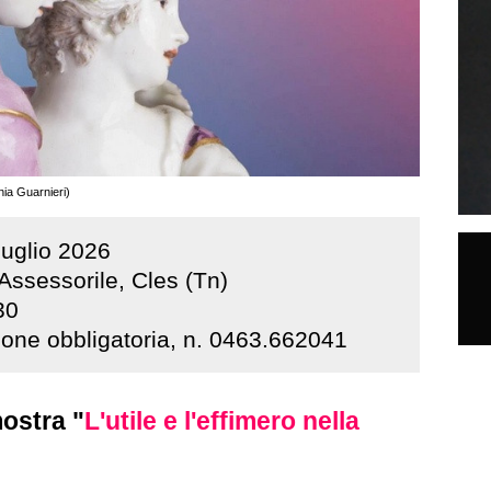
nia Guarnieri)
luglio
2026
Assessorile, Cles (Tn)
30
one obbligatoria, n. 0463.662041
mostra "
L'utile e l'effimero nella