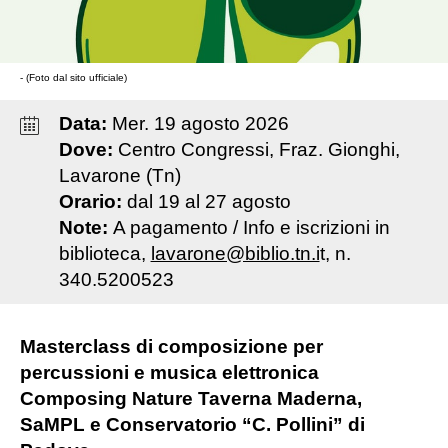
- (Foto dal sito ufficiale)
Data:
Mer
.
19
agosto
2026
Dove:
Centro Congressi, Fraz. Gionghi,
Lavarone (Tn)
Orario:
dal 19 al 27 agosto
Note:
A pagamento / Info e iscrizioni
in
biblioteca,
lavarone@biblio.tn.i
t, n.
340.5200523
Masterclass di composizione per
percussioni e musica elettronica
Composing Nature Taverna Maderna,
SaMPL e Conservatorio “C. Pollini” di