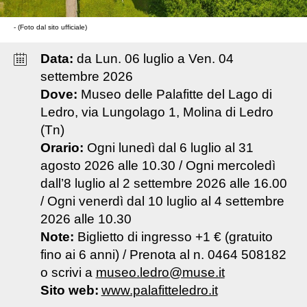
- (Foto dal sito ufficiale)
Data:
da
Lun
.
06
luglio
a
Ven
.
04
settembre
2026
Dove:
Museo delle Palafitte del Lago di
Ledro, via Lungolago 1, Molina di Ledro
(Tn)
Orario:
Ogni lunedì dal 6 luglio al 31
agosto 2026 alle 10.30 / Ogni mercoledì
dall’8 luglio al 2 settembre 2026 alle 16.00
/ Ogni venerdì dal 10 luglio al 4 settembre
2026 alle 10.30
Note:
Biglietto di ingresso +1 € (gratuito
fino ai 6 anni) / Prenota al n. 0464 508182
o scrivi a
museo.ledro@muse.it
Sito web:
www.palafitteledro.it