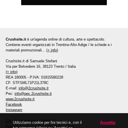
Crushsite.it
è un'agenda online di cultura, arte e spettacolo.
Contiene eventi organizzati in Trentino-Alto Adige / le schede e i
materiali promozionali... (
+ info
)
Crushsite.it di Samuele Stefani
Via per Belvedere 16, 38123 Trento / Italia
(
+ info
)
REA 180005 - P.IVA: 01815580228
CF. STFSML71P21L378C
E-mail:
info@2crushsite.it
Pec:
info@pec.2crushsite.it
www.2crushsite.it
Facebook
Instagram
Chi siamo, servizi e pubblicità
Accetta
Utilizziamo cookie per fini tecnici e, con il
Privacy e cookie policy
/
gestione cookie
tuo consenso (clicca su 'Accetta' se