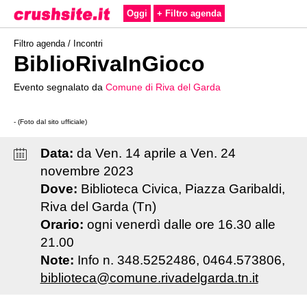
Oggi
+ Filtro agenda
Filtro agenda /
Incontri
BiblioRivaInGioco
Evento segnalato da
Comune di Riva del Garda
- (Foto dal sito ufficiale)
Data:
da
Ven
.
14
aprile
a
Ven
.
24
novembre
2023
Dove:
Biblioteca Civica, Piazza Garibaldi,
Riva del Garda (Tn)
Orario:
ogni venerdì dalle ore 16.30 alle
21.00
Note:
Info n. 348.5252486, 0464.573806,
biblioteca@comune.rivadelgarda.tn.it