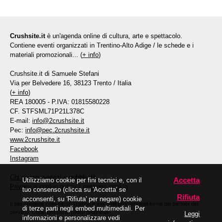
Crushsite.it
è un'agenda online di cultura, arte e spettacolo.
Contiene eventi organizzati in Trentino-Alto Adige / le schede e i
materiali promozionali... (
+ info
)
Crushsite.it di Samuele Stefani
Via per Belvedere 16, 38123 Trento / Italia
(
+ info
)
REA 180005 - P.IVA: 01815580228
CF. STFSML71P21L378C
E-mail:
info@2crushsite.it
Pec:
info@pec.2crushsite.it
www.2crushsite.it
Facebook
Instagram
Chi siamo, servizi e pubblicità
Accetta
Utilizziamo cookie per fini tecnici e, con il
Privacy e cookie policy
/
gestione cookie
tuo consenso (clicca su 'Accetta' se
Rifiuta
acconsenti, su 'Rifiuta' per negare) cookie
Il sito contiene comunicati stampa e materiali promozionali forniti dai partner del
di terze parti negli embed multimediali. Per
servizio. Copyright dei rispettivi proprietari.
Leggi
informazioni e personalizzare vedi