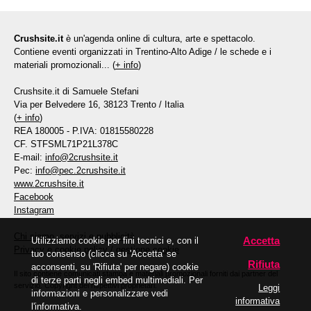
Crushsite.it
è un'agenda online di cultura, arte e spettacolo.
Contiene eventi organizzati in Trentino-Alto Adige / le schede e i
materiali promozionali... (
+ info
)
Crushsite.it di Samuele Stefani
Via per Belvedere 16, 38123 Trento / Italia
(
+ info
)
REA 180005 - P.IVA: 01815580228
CF. STFSML71P21L378C
E-mail:
info@2crushsite.it
Pec:
info@pec.2crushsite.it
www.2crushsite.it
Facebook
Instagram
Chi siamo, servizi e pubblicità
Accetta
Utilizziamo cookie per fini tecnici e, con il
Privacy e cookie policy
/
gestione cookie
tuo consenso (clicca su 'Accetta' se
Rifiuta
acconsenti, su 'Rifiuta' per negare) cookie
Il sito contiene comunicati stampa e materiali promozionali forniti dai partner del
di terze parti negli embed multimediali. Per
servizio. Copyright dei rispettivi proprietari.
Leggi
informazioni e personalizzare vedi
informativa
l'informativa.