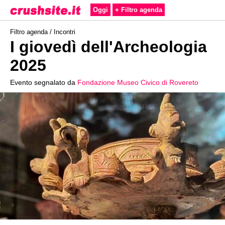
Oggi
+ Filtro agenda
Filtro agenda /
Incontri
I giovedì dell'Archeologia
2025
Evento segnalato da
Fondazione Museo Civico di Rovereto