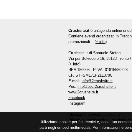
Crushsite.it
è un'agenda online di cul
Contiene eventi organizzati in Trentin
promozionali... (
+ info
)
Crushsite.it di Samuele Stefani
Via per Belvedere 16, 38123 Trento / 
(
+ info
)
REA 180005 - P.IVA: 01815580228
CF. STFSML71P21L378C
E-mail:
info@2crushsite.it
Pec:
info@pec.2crushsite.it
www.2crushsite.it
Facebook
Instagram
Chi siamo, servizi e pubblicità
Privacy e cookie policy
/
gestione co
Utilizziamo cookie per fini tecnici e, con il tuo consen
parti negli embed multimediali. Per informazioni e pers
Il sito contiene comunicati stampa e materiali 