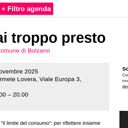
+ Filtro agenda
i troppo presto
omune di Bolzano
So
ovembre
2025
Con
rmete Lovera, Viale Europa 3,
nos
ded
00 – 20.00
 "Il limite del consumo": per riflettere insieme