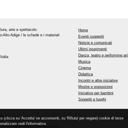
tura, arte e spettacolo.
Home
o-Alto Adige / le schede e i materiali
Eventi suggeriti
Notizie e comunicati
Ultimi inserimenti
Danza, teatro e performing art
Italia
Musica
Cinema
Didattica
Incontri e altre iniziative
Mostre e esposizioni
Iniziative per bambini
Soggetti e luoghi
okie
so (clicca su 'Accetta' se acconsenti, su 'Rifiuta' per negare) cookie di terze
onalizzare vedi l'informativa.
promozionali forniti dai partner del servizio.