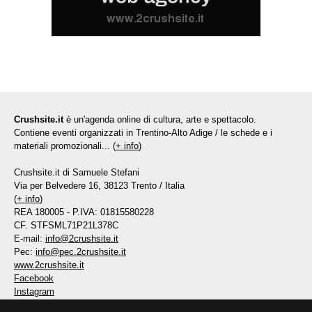
Crushsite.it
è un'agenda online di cultura, arte e spettacolo.
Contiene eventi organizzati in Trentino-Alto Adige / le schede e i
materiali promozionali... (
+ info
)
Crushsite.it di Samuele Stefani
Via per Belvedere 16, 38123 Trento / Italia
(
+ info
)
REA 180005 - P.IVA: 01815580228
CF. STFSML71P21L378C
E-mail:
info@2crushsite.it
Pec:
info@pec.2crushsite.it
www.2crushsite.it
Facebook
Instagram