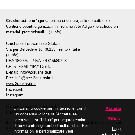
Crushsite.it
è un'agenda online di cultura, arte e spettacolo.
Contiene eventi organizzati in Trentino-Alto Adige / le schede e i
materiali promozionali... (
+ info
)
Crushsite.it di Samuele Stefani
Via per Belvedere 16, 38123 Trento / Italia
(
+ info
)
REA 180005 - P.IVA: 01815580228
CF. STFSML71P21L378C
E-mail:
info@2crushsite.it
Pec:
info@pec.2crushsite.it
www.2crushsite.it
Facebook
Instagram
Chi siamo, servizi e pubblicità
Accetta
Utilizziamo cookie per fini tecnici e, con il
Privacy e cookie policy
/
gestione cookie
tuo consenso (clicca su 'Accetta' se
Rifiuta
acconsenti, su 'Rifiuta' per negare) cookie
Il sito contiene comunicati stampa e materiali promozionali forniti dai partner del
di terze parti negli embed multimediali. Per
servizio. Copyright dei rispettivi proprietari.
Leggi
informazioni e personalizzare vedi
informativa