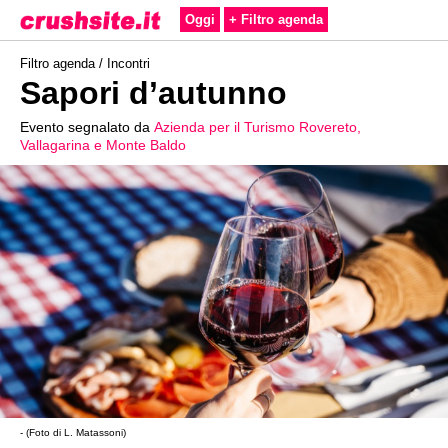
Oggi
+ Filtro agenda
Filtro agenda /
Incontri
Sapori d’autunno
Evento segnalato da
Azienda per il Turismo Rovereto,
Vallagarina e Monte Baldo
- (Foto di L. Matassoni)