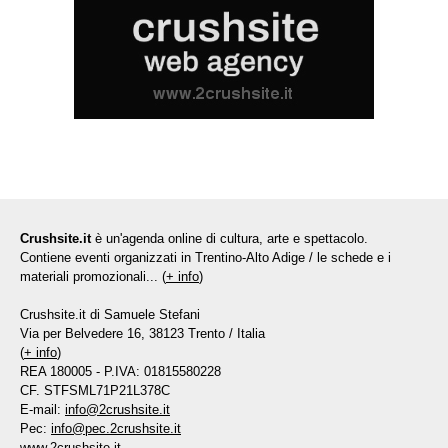
Crushsite.it
è un'agenda online di cultura, arte e spettacolo.
Contiene eventi organizzati in Trentino-Alto Adige / le schede e i
materiali promozionali... (
+ info
)
Crushsite.it di Samuele Stefani
Via per Belvedere 16, 38123 Trento / Italia
(
+ info
)
REA 180005 - P.IVA: 01815580228
CF. STFSML71P21L378C
E-mail:
info@2crushsite.it
Pec:
info@pec.2crushsite.it
www.2crushsite.it