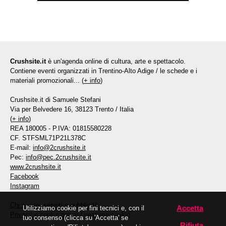
Crushsite.it
è un'agenda online di cultura, arte e spettacolo.
Contiene eventi organizzati in Trentino-Alto Adige / le schede e i
materiali promozionali... (
+ info
)
Crushsite.it di Samuele Stefani
Via per Belvedere 16, 38123 Trento / Italia
(
+ info
)
REA 180005 - P.IVA: 01815580228
CF. STFSML71P21L378C
E-mail:
info@2crushsite.it
Pec:
info@pec.2crushsite.it
www.2crushsite.it
Facebook
Instagram
Chi siamo, servizi e pubblicità
Accetta
Utilizziamo cookie per fini tecnici e, con il
Privacy e cookie policy
/
gestione cookie
tuo consenso (clicca su 'Accetta' se
Rifiuta