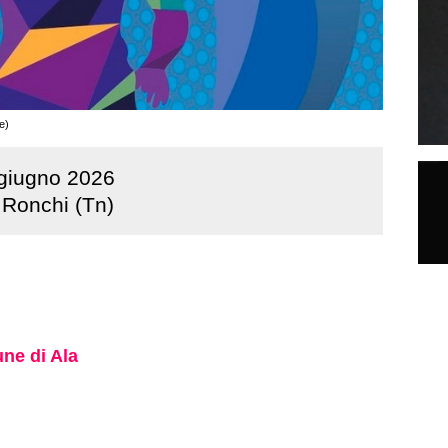
e)
giugno
2026
 Ronchi (Tn)
ne di Ala