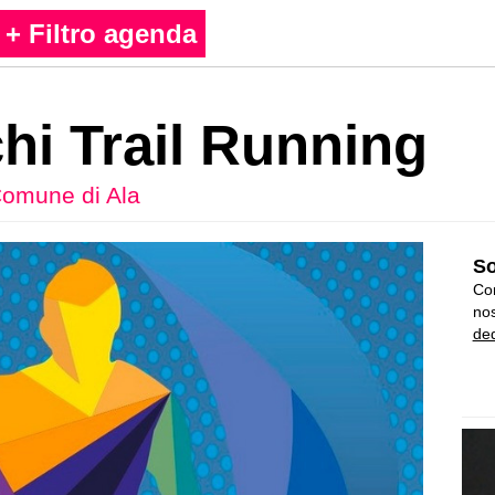
+ Filtro agenda
hi Trail Running
omune di Ala
So
Con
nos
ded