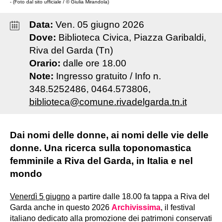
- (Foto dal sito ufficiale / © Giulia Mirandola)
Data:
Ven
.
05
giugno
2026
Dove:
Biblioteca Civica, Piazza Garibaldi,
Riva del Garda (Tn)
Orario:
dalle ore 18.00
Note:
Ingresso gratuito / Info n.
348.5252486, 0464.573806,
biblioteca@comune.rivadelgarda.tn.it
Dai nomi delle donne, ai nomi delle vie delle
donne. Una ricerca sulla toponomastica
femminile a Riva del Garda, in Italia e nel
mondo
Venerdì 5 giugno
a partire dalle 18.00 fa tappa a Riva del
Garda anche in questo 2026
Archivissima
, il festival
italiano dedicato alla promozione dei patrimoni conservati