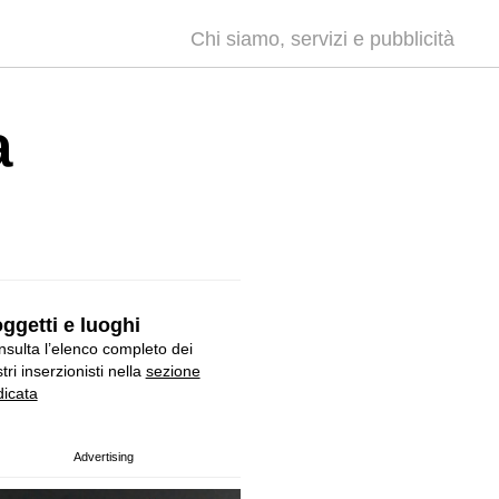
Chi siamo, servizi e pubblicità
a
ggetti e luoghi
sulta l’elenco completo dei
tri inserzionisti nella
sezione
icata
Advertising