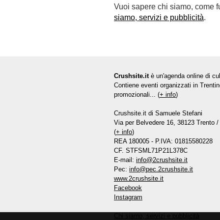
Vuoi sapere chi siamo, come fun
siamo, servizi e pubblicità
.
Crushsite.it
è un'agenda online di cul
Contiene eventi organizzati in Trentin
promozionali... (
+ info
)
Crushsite.it di Samuele Stefani
Via per Belvedere 16, 38123 Trento / 
(
+ info
)
REA 180005 - P.IVA: 01815580228
CF. STFSML71P21L378C
E-mail:
info@2crushsite.it
Pec:
info@pec.2crushsite.it
www.2crushsite.it
Facebook
Instagram
Chi siamo, servizi e pubblicità