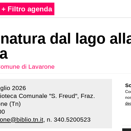
+ Filtro agenda
 natura dal lago all
a
omune di Lavarone
So
uglio
2026
Con
lioteca Comunale "S. Freud", Fraz.
nos
one (Tn)
ded
00
one@biblio.tn.it
, n. 340.5200523