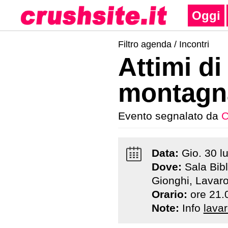
Oggi
Filtro agenda /
Incontri
Attimi di
montagn
Evento segnalato da
C
Data:
Gio
.
30
l
Dove:
Sala Bib
Gionghi, Lavar
Orario:
ore 21.
Note:
Info
lavar