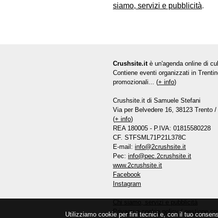
siamo, servizi e pubblicità
.
Crushsite.it
è un'agenda online di cul
Contiene eventi organizzati in Trentin
promozionali... (
+ info
)
Crushsite.it di Samuele Stefani
Via per Belvedere 16, 38123 Trento / 
(
+ info
)
REA 180005 - P.IVA: 01815580228
CF. STFSML71P21L378C
E-mail:
info@2crushsite.it
Pec:
info@pec.2crushsite.it
www.2crushsite.it
Facebook
Instagram
Chi siamo, servizi e pubblicità
Privacy e cookie policy
/
gestione co
Utilizziamo cookie per fini tecnici e, con il tuo consen