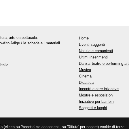
tura, arte e spettacolo.
Home
o-Alto Adige / le schede e i materiali
Eventi suggeriti
Notizie e comunicati
Ultimi inserimenti
Danza, teatro e performing art
Italia
Musica
Cinema
Didattica
Incontri e altre iniziative
Mostre e esposizioni
Iniziative per bambini
Soggetti e luoghi
okie
so (clicca su 'Accetta' se acconsenti, su 'Rifiuta' per negare) cookie di terze