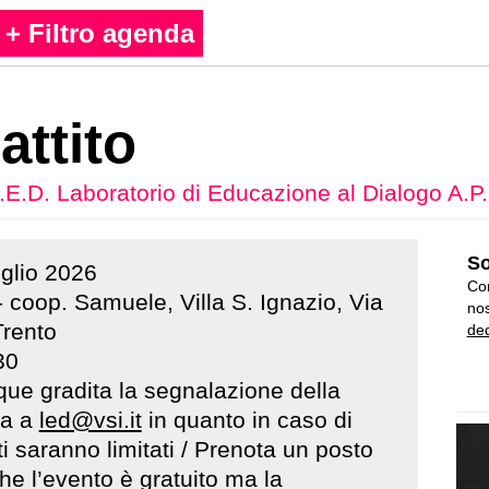
+ Filtro agenda
attito
.E.D. Laboratorio di Educazione al Dialogo A.P.
So
uglio
2026
Con
 coop. Samuele, Villa S. Ignazio, Via
nos
Trento
ded
30
ue gradita la segnalazione della
za a
led@vsi.it
in quanto in caso di
i saranno limitati / Prenota un posto
he l’evento è gratuito ma la