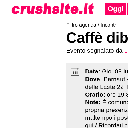
Oggi
Filtro agenda /
Incontri
Caffè dib
Evento segnalato da
L
Data:
Gio
.
09
l
Dove:
Barnaut -
delle Laste 22 
Orario:
ore 19.
Note:
È comunq
propria presen
maltempo i post
qui
/ Ricordati c