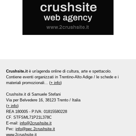
Crushsite.it
è un'agenda online di cultura, arte e spettacolo.
Contiene eventi organizzati in Trentino-Alto Adige / le schede e i
materiali promozionali... (
+ info
)
Crushsite.it di Samuele Stefani
Via per Belvedere 16, 38123 Trento / Italia
(
+ info
)
REA 180005 - P.IVA: 01815580228
CF. STFSML71P21L378C
E-mail:
info@2crushsite.it
Pec:
info@pec.2crushsite.it
www.2crushsite.it