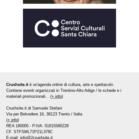
Crushsite.it
è un'agenda online di cultura, arte e spettacolo.
Contiene eventi organizzati in Trentino-Alto Adige / le schede e i
materiali promozionali... (
+ info
)
Crushsite.it di Samuele Stefani
Via per Belvedere 16, 38123 Trento / Italia
(
+ info
)
REA 180005 - P.IVA: 01815580228
CF. STFSML71P21L378C
E-mail:
info@2crushsite.it