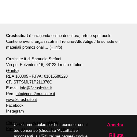
Crushsite.it
è un'agenda online di cultura, arte e spettacolo.
Contiene eventi organizzati in Trentino-Alto Adige / le schede e i
materiali promozionali... (
+ info
)
Crushsite.it di Samuele Stefani
Via per Belvedere 16, 38123 Trento / Italia
(
+ info
)
REA 180005 - P.IVA: 01815580228
CF. STFSML71P21L378C
E-mail:
info@2crushsite.it
Pec:
info@pec.2crushsite.it
www.2crushsite.it
Facebook
Instagram
Chi siamo, servizi e pubblicità
Accetta
Utilizziamo cookie per fini tecnici e, con il
Privacy e cookie policy
/
gestione cookie
tuo consenso (clicca su 'Accetta' se
Rifiuta
acconsenti, su 'Rifiuta' per negare) cookie