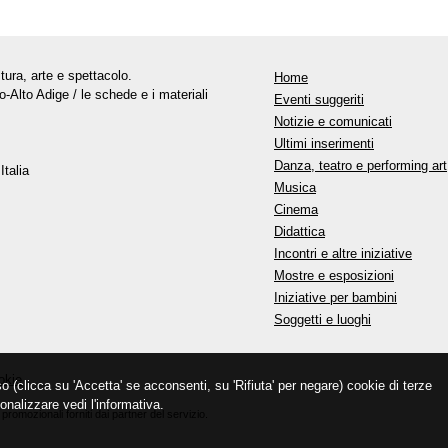
tura, arte e spettacolo.
Home
o-Alto Adige / le schede e i materiali
Eventi suggeriti
Notizie e comunicati
Ultimi inserimenti
Danza, teatro e performing art
Italia
Musica
Cinema
Didattica
Incontri e altre iniziative
Mostre e esposizioni
Iniziative per bambini
Soggetti e luoghi
okie
so (clicca su 'Accetta' se acconsenti, su 'Rifiuta' per negare) cookie di terze
onalizzare vedi l'informativa.
promozionali forniti dai partner del servizio.