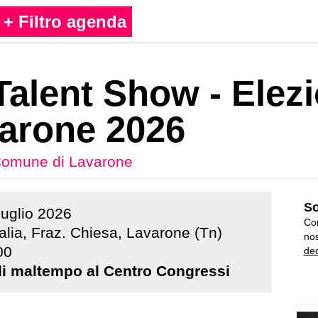
+ Filtro agenda
 Talent Show - Elez
arone 2026
omune di Lavarone
So
luglio
2026
Con
alia, Fraz. Chiesa, Lavarone (Tn)
nos
00
ded
di maltempo al Centro Congressi