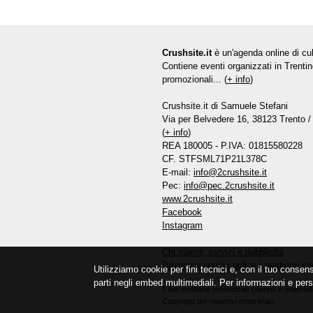
Crushsite.it
è un'agenda online di cul
Contiene eventi organizzati in Trentin
promozionali... (
+ info
)
Crushsite.it di Samuele Stefani
Via per Belvedere 16, 38123 Trento / 
(
+ info
)
REA 180005 - P.IVA: 01815580228
CF. STFSML71P21L378C
E-mail:
info@2crushsite.it
Pec:
info@pec.2crushsite.it
www.2crushsite.it
Facebook
Instagram
Chi siamo, servizi e pubblicità
Privacy e cookie policy
/
gestione co
Utilizziamo cookie per fini tecnici e, con il tuo consen
parti negli embed multimediali. Per informazioni e pers
Il sito contiene comunicati stampa e materiali 
Copyright dei rispettivi proprietari.