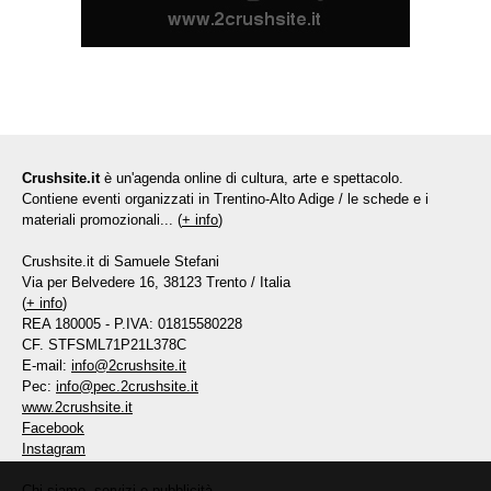
Crushsite.it
è un'agenda online di cultura, arte e spettacolo.
Contiene eventi organizzati in Trentino-Alto Adige / le schede e i
materiali promozionali... (
+ info
)
Crushsite.it di Samuele Stefani
Via per Belvedere 16, 38123 Trento / Italia
(
+ info
)
REA 180005 - P.IVA: 01815580228
CF. STFSML71P21L378C
E-mail:
info@2crushsite.it
Pec:
info@pec.2crushsite.it
www.2crushsite.it
Facebook
Instagram
Chi siamo, servizi e pubblicità