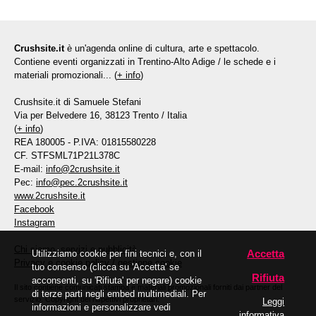
Crushsite.it
è un'agenda online di cultura, arte e spettacolo.
Contiene eventi organizzati in Trentino-Alto Adige / le schede e i
materiali promozionali... (
+ info
)
Crushsite.it di Samuele Stefani
Via per Belvedere 16, 38123 Trento / Italia
(
+ info
)
REA 180005 - P.IVA: 01815580228
CF. STFSML71P21L378C
E-mail:
info@2crushsite.it
Pec:
info@pec.2crushsite.it
www.2crushsite.it
Facebook
Instagram
Chi siamo, servizi e pubblicità
Accetta
Utilizziamo cookie per fini tecnici e, con il
Privacy e cookie policy
/
gestione cookie
tuo consenso (clicca su 'Accetta' se
Rifiuta
acconsenti, su 'Rifiuta' per negare) cookie
Il sito contiene comunicati stampa e materiali promozionali forniti dai partner del
di terze parti negli embed multimediali. Per
servizio. Copyright dei rispettivi proprietari.
Leggi
informazioni e personalizzare vedi
informativa