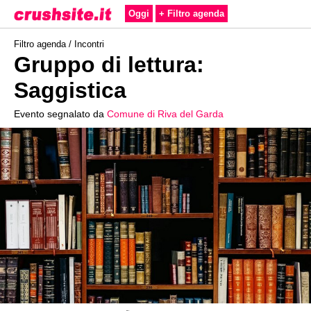
Oggi
+ Filtro agenda
Filtro agenda /
Incontri
Gruppo di lettura:
Saggistica
Evento segnalato da
Comune di Riva del Garda