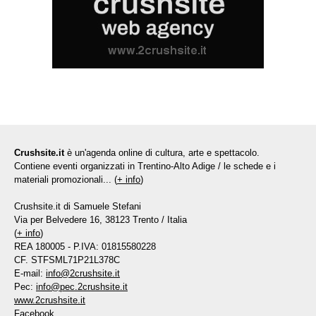
Crushsite.it
è un'agenda online di cultura, arte e spettacolo.
Contiene eventi organizzati in Trentino-Alto Adige / le schede e i
materiali promozionali... (
+ info
)
Crushsite.it di Samuele Stefani
Via per Belvedere 16, 38123 Trento / Italia
(
+ info
)
REA 180005 - P.IVA: 01815580228
CF. STFSML71P21L378C
E-mail:
info@2crushsite.it
Pec:
info@pec.2crushsite.it
www.2crushsite.it
Facebook