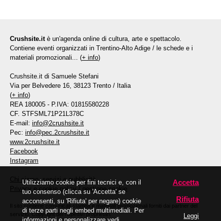
Crushsite.it
è un'agenda online di cultura, arte e spettacolo.
Contiene eventi organizzati in Trentino-Alto Adige / le schede e i
materiali promozionali... (
+ info
)
Crushsite.it di Samuele Stefani
Via per Belvedere 16, 38123 Trento / Italia
(
+ info
)
REA 180005 - P.IVA: 01815580228
CF. STFSML71P21L378C
E-mail:
info@2crushsite.it
Pec:
info@pec.2crushsite.it
www.2crushsite.it
Facebook
Instagram
Chi siamo, servizi e pubblicità
Accetta
Utilizziamo cookie per fini tecnici e, con il
Privacy e cookie policy
/
gestione cookie
tuo consenso (clicca su 'Accetta' se
Rifiuta
acconsenti, su 'Rifiuta' per negare) cookie
Il sito contiene comunicati stampa e materiali promozionali forniti dai partner del
di terze parti negli embed multimediali. Per
servizio. Copyright dei rispettivi proprietari.
Leggi
informazioni e personalizzare vedi