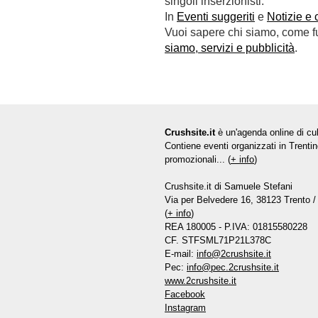
singoli inserzionisti.
In
Eventi suggeriti
e
Notizie e 
Vuoi sapere chi siamo, come fun
siamo, servizi e pubblicità
.
Crushsite.it
è un'agenda online di cul
Contiene eventi organizzati in Trentin
promozionali... (
+ info
)
Crushsite.it di Samuele Stefani
Via per Belvedere 16, 38123 Trento / 
(
+ info
)
REA 180005 - P.IVA: 01815580228
CF. STFSML71P21L378C
E-mail:
info@2crushsite.it
Pec:
info@pec.2crushsite.it
www.2crushsite.it
Facebook
Instagram