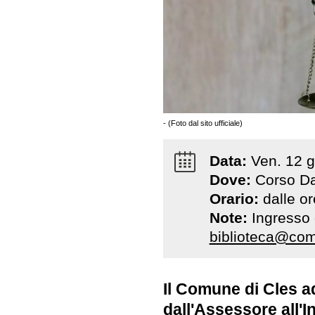
- (Foto dal sito ufficiale)
Data:
Ven
.
12
g
Dove:
Corso Dan
Orario:
dalle o
Note:
Ingresso 
biblioteca@comu
Il Comune di Cles ad
dall'Assessore all'I