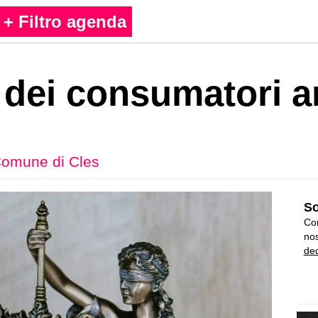
+ Filtro agenda
 dei consumatori a
omune di Cles
So
Con
nos
ded