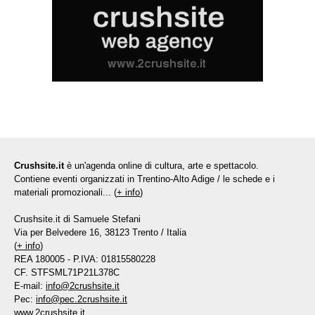
Crushsite.it
è un'agenda online di cultura, arte e spettacolo.
Contiene eventi organizzati in Trentino-Alto Adige / le schede e i
materiali promozionali... (
+ info
)
Crushsite.it di Samuele Stefani
Via per Belvedere 16, 38123 Trento / Italia
(
+ info
)
REA 180005 - P.IVA: 01815580228
CF. STFSML71P21L378C
E-mail:
info@2crushsite.it
Pec:
info@pec.2crushsite.it
www.2crushsite.it