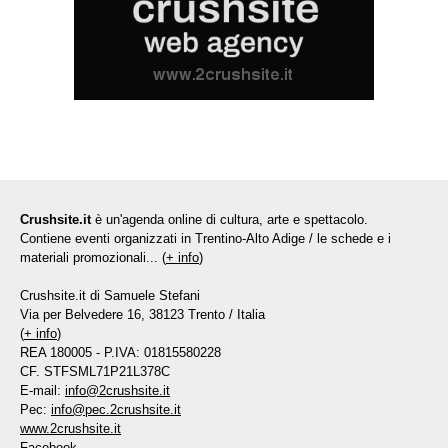
Crushsite.it
è un'agenda online di cultura, arte e spettacolo.
Contiene eventi organizzati in Trentino-Alto Adige / le schede e i
materiali promozionali... (
+ info
)
Crushsite.it di Samuele Stefani
Via per Belvedere 16, 38123 Trento / Italia
(
+ info
)
REA 180005 - P.IVA: 01815580228
CF. STFSML71P21L378C
E-mail:
info@2crushsite.it
Pec:
info@pec.2crushsite.it
www.2crushsite.it
Facebook